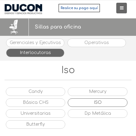
Realice su pago aquí
Sillas para oficina
Gerenciales y Ejecutivas
Operativas
Interlocutoras
Iso
Candy
Mercury
Básica CHS
ISO
Universitarias
Dp Metálica
Butterfly