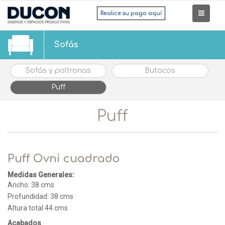
Realice su pago aquí
Sofás
Sofás y poltronas
Butacos
Puff
Puff
Puff Ovni cuadrado
Medidas Generales:
Ancho: 38 cms
Profundidad: 38 cms
Altura total 44 cms
Acabados