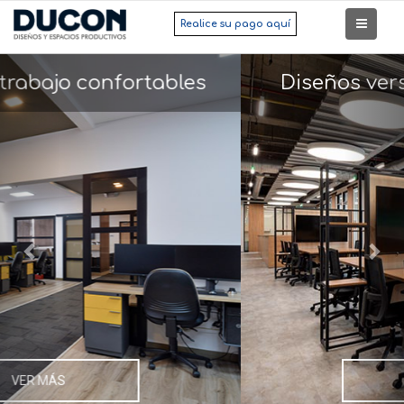
Realice su pago aquí
Previous
Nex
Diseños versátiles, manufactura
flexible.
VER MÁS