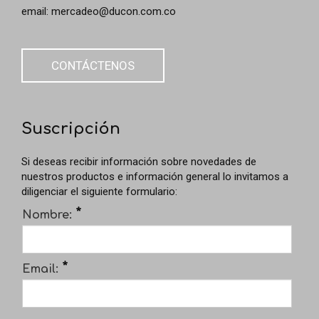
email:
mercadeo@ducon.com.co
CONTÁCTENOS
Suscripción
Si deseas recibir información sobre novedades de
nuestros productos e información general lo invitamos a
diligenciar el siguiente formulario:
*
Nombre:
*
Email: