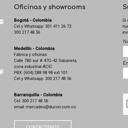
Oficinas y showrooms
S
Bogotá - Colombia
Si
Cel y Whatsapp: 301 411 26 72
nu
300 217 48 56
inv
N
Medellín - Colombia
Fábrica y oficinas:
Calle 78D sur # 47G-42 Sabaneta,
Em
zona industrial ACIC
PBX: (604) 288 98 98 ext 101
Cel y Whatsapp: 300 217 48 56
Barranquilla - Colombia
Cel: 300 217 48 56
email:
mercadeo@ducon.com.co
CONTÁCTENOS