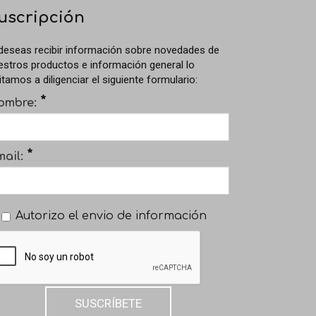
uscripción
 deseas recibir información sobre novedades de
estros productos e información general lo
itamos a diligenciar el siguiente formulario:
*
ombre:
*
ail:
Autorizo el envio de información
SUSCRÍBETE