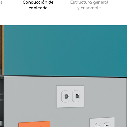
as
Conducción de
Estructura general
cableado
y ensamble