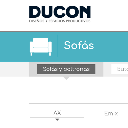
Sofás
Sofás y poltronas
But
AX
Emix