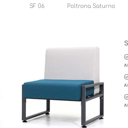
SF 06
Poltrona Saturno
S
Al
Al
Al