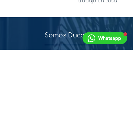
trabajo en casa
Somos Ducon
Somos una empresa colombiana con 37 años de
experiencia en el diseño, producción, suministro e
instalación de sistemas modulares para oficina.
A través de desarrollos propios damos respuesta a
diversos requerimientos espaciales ajustados a los
presupuestos de nuestros clientes, involucrando
conceptos tecnológicos universales apoyados en un
equipo multidisciplinario.
Contamos con proyectos instalados en Colombia, Perú,
Venezuela, Ecuador, República Dominicana, Curazao,
Panamá y Estados Unidos.